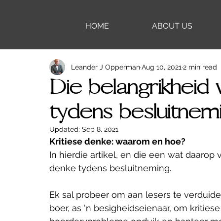
HOME
ABOUT US
Leander J Opperman
Aug 10, 2021
2 min read
Die belangrikheid 
tydens besluitnemi
Updated:
Sep 8, 2021
Kritiese denke: waarom en hoe?
In hierdie artikel, en die een wat daarop
denke tydens besluitneming. 
Ek sal probeer om aan lesers te verduidel
boer, as ‘n besigheidseienaar, om kritie