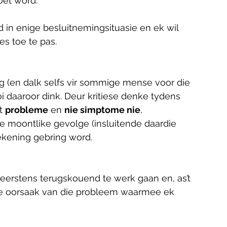
et word. 
in enige besluitnemingsituasie en ek wil 
es toe te pas.
ig (en dalk selfs vir sommige mense voor die 
daaroor dink. Deur kritiese denke tydens 
t 
probleme
 en 
nie simptome nie
, 
e moontlike gevolge (insluitende daardie 
ekening gebring word.
eerstens terugskouend te werk gaan en, as’t 
ware oorsaak van die probleem waarmee ek 