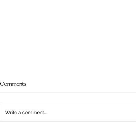
Comments
Write a comment...
Wenke en hulpmiddels vir