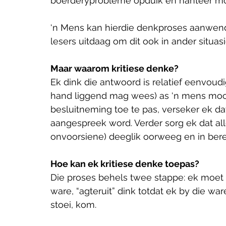
boerderyprobleme opduik en hanteer mo
‘n Mens kan hierdie denkproses aanwend 
lesers uitdaag om dit ook in ander situasi
Maar waarom kritiese denke?
Ek dink die antwoord is relatief eenvoud
hand liggend mag wees) as ‘n mens mooi 
besluitneming toe te pas, verseker ek da
aangespreek word. Verder sorg ek dat all
onvoorsiene) deeglik oorweeg en in ber
Hoe kan ek kritiese denke toepas?
Die proses behels twee stappe: ek moet 
ware, “agteruit” dink totdat ek by die 
stoei, kom.