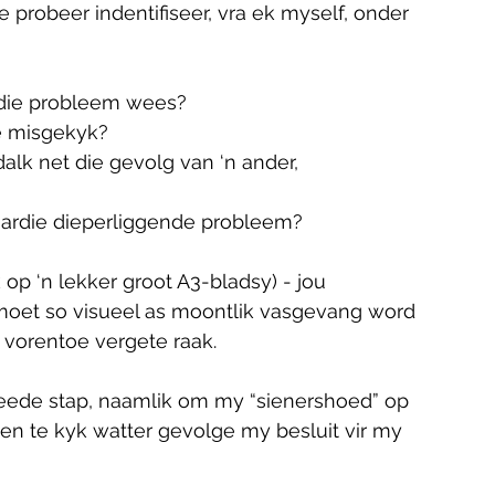
te probeer indentifiseer, vra ek myself, onder 
 die probleem wees?
e misgekyk?
dalk net die gevolg van ‘n ander, 
daardie dieperliggende probleem? 
k op ‘n lekker groot A3-bladsy) - jou 
oet so visueel as moontlik vasgevang word 
 vorentoe vergete raak.
weede stap, naamlik om my “sienershoed” op 
ar en te kyk watter gevolge my besluit vir my 